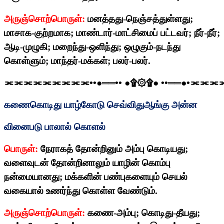
அருஞ்சொற்பொருள்:
மனத்தது-நெஞ்சத்துள்ளது
;
மாசாக-குற்றமாக
;
மாண்டார்-மாட்சிமைப் பட்டவர்
;
நீர்-நீர்
;
ஆடி-முழுகி
;
மறைந்து-ஒளிந்து
;
ஒழுகும்-நடந்து
கொள்ளும்
;
மாந்தர்-மக்கள்
;
பலர்-பலர்.
⫘⫘⫘⫘⫘⫘⫘⫘⫘
••
●══
••
●
۩۞۩
●
••
══●
•
⫘⫘⫘
கணைகொடிது யாழ்கோடு செவ்விதுஆங்கு அன்ன
வினைபடு பாலால் கொளல்
பொருள்:
நேராகத் தோன்றினும் அம்பு கொடியது
;
வளைவுடன் தோன்றினாலும் யாழின் கொம்பு
நன்மையானது
;
மக்களின் பண்புகளையும் செயல்
வகையால் உணர்ந்து கொள்ள வேண்டும்.
அருஞ்சொற்பொருள்:
கணை-அம்பு
;
கொடிது-தீயது
;