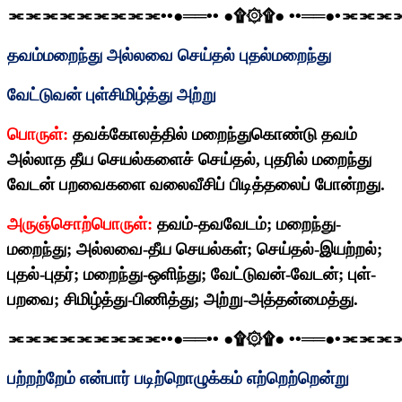
⫘⫘⫘⫘⫘⫘⫘⫘⫘
••
●══
••
●
۩۞۩
●
••
══●
•
⫘⫘⫘
தவம்மறைந்து அல்லவை செய்தல் புதல்மறைந்து
வேட்டுவன் புள்சிமிழ்த்து அற்று
பொருள்:
தவக்கோலத்தில் மறைந்துகொண்டு தவம்
அல்லாத தீய செயல்களைச் செய்தல்
,
புதரில் மறைந்து
வேடன் பறவைகளை வலைவீசிப் பிடித்தலைப் போன்றது.
அருஞ்சொற்பொருள்:
தவம்-தவவேடம்
;
மறைந்து-
மறைந்து
;
அல்லவை-தீய செயல்கள்
;
செய்தல்-இயற்றல்
;
புதல்-புதர்
;
மறைந்து-ஒளிந்து
;
வேட்டுவன்-வேடன்
;
புள்-
பறவை
;
சிமிழ்த்து-பிணித்து
;
அற்று-அத்தன்மைத்து.
⫘⫘⫘⫘⫘⫘⫘⫘⫘
••
●══
••
●
۩۞۩
●
••
══●
•
⫘⫘⫘
பற்றற்றேம் என்பார் படிற்றொழுக்கம் எற்றெற்றென்று