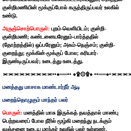
குன்றிமணியின் மூக்குப்போல் கருத்திருப்பவர் உலகில்
உண்டு.
அருஞ்சொற்பொருள்:
புறம்-வெளியிடம்
;
குன்றி-
குன்றிமணி
;
கண்டனையரேனும்-பார்த்ததில்
(தோற்றத்தில்) ஒப்பரேனும்
;
அகம்-நெஞ்சம்
;
குன்றி-
குறைந்து
;
மூக்கின்-மூக்குப் போல
;
கரியார்-
இருண்டிருப்பவர்
;
உடைத்து-உடைத்து.
⫘⫘⫘⫘⫘⫘⫘⫘⫘
••
●══
••
●
۩۞۩
●
••
══●
•
⫘⫘⫘
மனத்தது மாசாக மாண்டார்நீர் ஆடி
மறைந்தொழுகும் மாந்தர் பலர்
பொருள்:
மனத்தில் மாசு இருக்கத் தவத்தால் மாண்பு
பெற்றவரைப் போல நீரில் மூழ்கி மறைந்து நடக்கும்
வஞ்சனை உடைய மாந்தர் உலகில் பலர் உள்ளனர்.