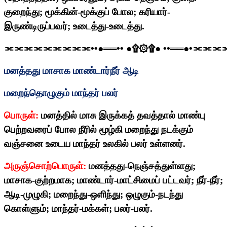
குறைந்து
;
மூக்கின்-மூக்குப் போல
;
கரியார்-
இருண்டிருப்பவர்
;
உடைத்து-உடைத்து.
⫘⫘⫘⫘⫘⫘⫘⫘⫘
••
●══
••
●
۩۞۩
●
••
══●
•
⫘⫘⫘
மனத்தது மாசாக மாண்டார்நீர் ஆடி
மறைந்தொழுகும் மாந்தர் பலர்
பொருள்:
மனத்தில் மாசு இருக்கத் தவத்தால் மாண்பு
பெற்றவரைப் போல நீரில் மூழ்கி மறைந்து நடக்கும்
வஞ்சனை உடைய மாந்தர் உலகில் பலர் உள்ளனர்.
அருஞ்சொற்பொருள்:
மனத்தது-நெஞ்சத்துள்ளது
;
மாசாக-குற்றமாக
;
மாண்டார்-மாட்சிமைப் பட்டவர்
;
நீர்-நீர்
;
ஆடி-முழுகி
;
மறைந்து-ஒளிந்து
;
ஒழுகும்-நடந்து
கொள்ளும்
;
மாந்தர்-மக்கள்
;
பலர்-பலர்.