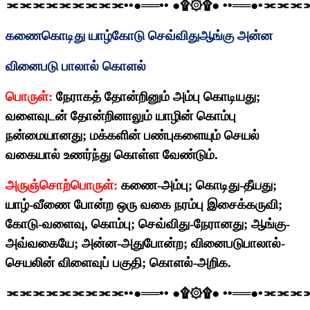
⫘⫘⫘⫘⫘⫘⫘⫘⫘
••
●══
••
●
۩۞۩
●
••
══●
•
⫘⫘⫘
கணைகொடிது யாழ்கோடு செவ்விதுஆங்கு அன்ன
வினைபடு பாலால் கொளல்
பொருள்:
நேராகத் தோன்றினும் அம்பு கொடியது
;
வளைவுடன் தோன்றினாலும் யாழின் கொம்பு
நன்மையானது
;
மக்களின் பண்புகளையும் செயல்
வகையால் உணர்ந்து கொள்ள வேண்டும்.
அருஞ்சொற்பொருள்:
கணை-அம்பு
;
கொடிது-தீயது
;
யாழ்-வீணை போன்ற ஒரு வகை நரம்பு இசைக்கருவி
;
கோடு-வளைவு
,
கொம்பு
;
செவ்விது-நேரானது
;
ஆங்கு-
அவ்வகையே
;
அன்ன-அதுபோன்ற
;
வினைபடுபாலால்-
செயலின் விளைவுப் பகுதி
;
கொளல்-அறிக.
⫘⫘⫘⫘⫘⫘⫘⫘⫘
••
●══
••
●
۩۞۩
●
••
══●
•
⫘⫘⫘