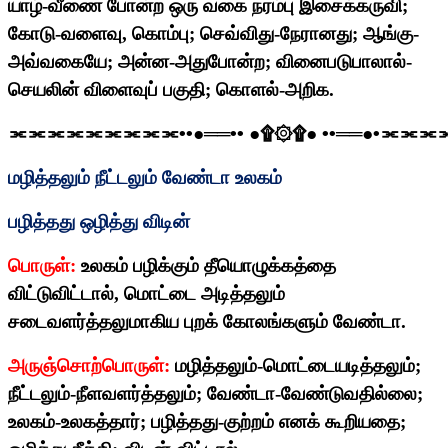
யாழ்-வீணை போன்ற ஒரு வகை நரம்பு இசைக்கருவி
;
கோடு-வளைவு
,
கொம்பு
;
செவ்விது-நேரானது
;
ஆங்கு-
அவ்வகையே
;
அன்ன-அதுபோன்ற
;
வினைபடுபாலால்-
செயலின் விளைவுப் பகுதி
;
கொளல்-அறிக.
⫘⫘⫘⫘⫘⫘⫘⫘⫘
••
●══
••
●
۩۞۩
●
••
══●
•
⫘⫘⫘
மழித்தலும் நீட்டலும் வேண்டா உலகம்
பழித்தது ஒழித்து விடின்
பொருள்:
உலகம் பழிக்கும் தீயொழுக்கத்தை
விட்டுவிட்டால்
,
மொட்டை அடித்தலும்
சடைவளர்த்தலுமாகிய புறக் கோலங்களும் வேண்டா.
அருஞ்சொற்பொருள்:
மழித்தலும்-மொட்டையடித்தலும்
;
நீட்டலும்-நீளவளர்த்தலும்
;
வேண்டா-வேண்டுவதில்லை
;
உலகம்-உலகத்தார்
;
பழித்தது-குற்றம் எனக் கூறியதை
;