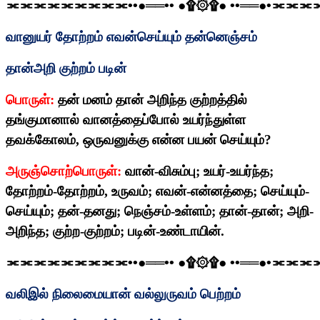
⫘⫘⫘⫘⫘⫘⫘⫘⫘
••
●══
••
●
۩۞۩
●
••
══●
•
⫘⫘⫘
வானுயர் தோற்றம் எவன்செய்யும் தன்னெஞ்சம்
தான்அறி குற்றம் படின்
பொருள்:
தன் மனம் தான் அறிந்த குற்றத்தில்
தங்குமானால் வானத்தைப்போல் உயர்ந்துள்ள
தவக்கோலம்
,
ஒருவனுக்கு என்ன பயன் செய்யும்
?
அருஞ்சொற்பொருள்:
வான்-விசும்பு
;
உயர்-உயர்ந்த
;
தோற்றம்-தோற்றம்
,
உருவம்
;
எவன்-என்னத்தை
;
செய்யும்-
செய்யும்
;
தன்-தனது
;
நெஞ்சம்-உள்ளம்
;
தான்-தான்
;
அறி-
அறிந்த
;
குற்ற-குற்றம்
;
படின்-உண்டாயின்.
⫘⫘⫘⫘⫘⫘⫘⫘⫘
••
●══
••
●
۩۞۩
●
••
══●
•
⫘⫘⫘
வலிஇல் நிலைமையான் வல்லுருவம் பெற்றம்