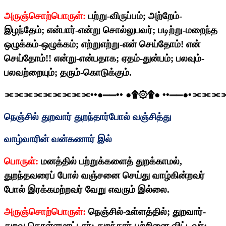
அருஞ்சொற்பொருள்:
பற்று-விருப்பம்
;
அற்றேம்-
இழந்தேம்
;
என்பார்-என்று சொல்லுபவர்
;
படிற்று-மறைந்த
ஒழுக்கம்-ஒழுக்கம்
;
எற்றுஎற்று-என் செய்தோம்! என்
செய்தோம்!! என்று-என்பதாக
;
ஏதம்-துன்பம்
;
பலவும்-
பலவற்றையும்
;
தரும்-கொடுக்கும்.
⫘⫘⫘⫘⫘⫘⫘⫘⫘
••
●══
••
●
۩۞۩
●
••
══●
•
⫘⫘⫘
நெஞ்சில் துறவார் துறந்தார்போல் வஞ்சித்து
வாழ்வாரின் வன்கணார் இல்
பொருள்:
மனத்தில் பற்றுக்களைத் துறக்காமல்
,
துறந்தவரைப் போல் வஞ்சனை செய்து வாழ்கின்றவர்
போல் இரக்கமற்றவர் வேறு எவரும் இல்லை.
அருஞ்சொற்பொருள்:
நெஞ்சில்-உள்ளத்தில்
;
துறவார்-
துறவு கொள்ளமாட்டார்
;
துறந்தார்-பற்றினை விட்டவர்
;