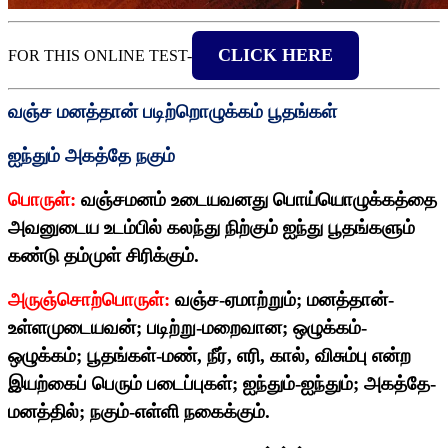
CLICK HERE
FOR THIS ONLINE TEST-
வஞ்ச மனத்தான் படிற்றொழுக்கம் பூதங்கள்
ஐந்தும் அகத்தே நகும்
பொருள்:
வஞ்சமனம் உடையவனது பொய்யொழுக்கத்தை
அவனுடைய உடம்பில் கலந்து நிற்கும் ஐந்து பூதங்களும்
கண்டு தம்முள் சிரிக்கும்.
அருஞ்சொற்பொருள்:
வஞ்ச-ஏமாற்றும்
;
மனத்தான்-
உள்ளமுடையவன்
;
படிற்று-மறைவான
;
ஒழுக்கம்-
ஒழுக்கம்
;
பூதங்கள்-மண்
,
நீர்
,
எரி
,
கால்
,
விசும்பு என்ற
இயற்கைப் பெரும் படைப்புகள்
;
ஐந்தும்-ஐந்தும்
;
அகத்தே-
மனத்தில்
;
நகும்-எள்ளி நகைக்கும்.