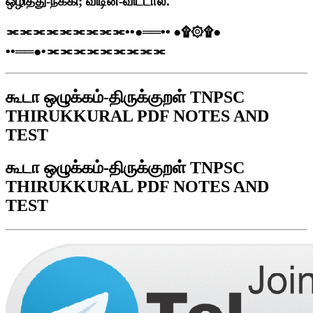
ஒழித்து-நீக்கி
;
விடின்-விட்டால்.
⫘⫘⫘⫘⫘⫘⫘⫘⫘
••
●══
••
●
۩۞۩
●
••
══●
•
⫘⫘⫘⫘⫘⫘⫘⫘⫘
கூடா ஒழுக்கம்-திருக்குறள் TNPSC
THIRUKKURAL PDF NOTES AND
TEST
கூடா ஒழுக்கம்-திருக்குறள் TNPSC
THIRUKKURAL PDF NOTES AND
TEST