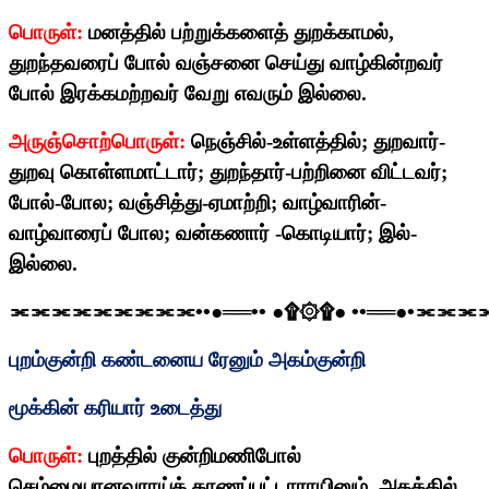
பொருள்:
மனத்தில் பற்றுக்களைத் துறக்காமல்
,
துறந்தவரைப் போல் வஞ்சனை செய்து வாழ்கின்றவர்
போல் இரக்கமற்றவர் வேறு எவரும் இல்லை.
அருஞ்சொற்பொருள்:
நெஞ்சில்-உள்ளத்தில்
;
துறவார்-
துறவு கொள்ளமாட்டார்
;
துறந்தார்-பற்றினை விட்டவர்
;
போல்-போல
;
வஞ்சித்து-ஏமாற்றி
;
வாழ்வாரின்-
வாழ்வாரைப் போல
;
வன்கணார் -கொடியார்
;
இல்-
இல்லை.
⫘⫘⫘⫘⫘⫘⫘⫘⫘
••
●══
••
●
۩۞۩
●
••
══●
•
⫘⫘⫘
புறம்குன்றி கண்டனைய ரேனும் அகம்குன்றி
மூக்கின் கரியார் உடைத்து
பொருள்:
புறத்தில் குன்றிமணிபோல்
செம்மையானவராய்க் காணப்பட்டாராயினும்
,
அகத்தில்