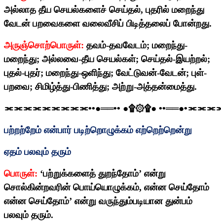
அல்லாத தீய செயல்களைச் செய்தல்
,
புதரில் மறைந்து
வேடன் பறவைகளை வலைவீசிப் பிடித்தலைப் போன்றது.
அருஞ்சொற்பொருள்:
தவம்-தவவேடம்
;
மறைந்து-
மறைந்து
;
அல்லவை-தீய செயல்கள்
;
செய்தல்-இயற்றல்
;
புதல்-புதர்
;
மறைந்து-ஒளிந்து
;
வேட்டுவன்-வேடன்
;
புள்-
பறவை
;
சிமிழ்த்து-பிணித்து
;
அற்று-அத்தன்மைத்து.
⫘⫘⫘⫘⫘⫘⫘⫘⫘
••
●══
••
●
۩۞۩
●
••
══●
•
⫘⫘⫘
பற்றற்றேம் என்பார் படிற்றொழுக்கம் எற்றெற்றென்று
ஏதம் பலவும் தரும்
பொருள்:
‘
பற்றுக்களைத் துறந்தோம்’ என்று
சொல்கின்றவரின் பொய்யொழுக்கம்
,
என்ன செய்தோம்
என்ன செய்தோம்’ என்று வருந்தும்படியான துன்பம்
பலவும் தரும்.