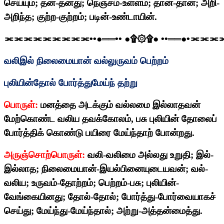
செய்யும்
;
தன்-தனது
;
நெஞ்சம்-உள்ளம்
;
தான்-தான்
;
அறி-
அறிந்த
;
குற்ற-குற்றம்
;
படின்-உண்டாயின்.
⫘⫘⫘⫘⫘⫘⫘⫘⫘
••
●══
••
●
۩۞۩
●
••
══●
•
⫘⫘⫘
வலிஇல் நிலைமையான் வல்லுருவம் பெற்றம்
புலியின்தோல் போர்த்துமேய்ந் தற்று
பொருள்:
மனத்தை அடக்கும் வல்லமை இல்லாதவன்
மேற்கொண்ட வலிய தவக்கோலம்
,
பசு புலியின் தோலைப்
போர்த்திக் கொண்டு பயிரை மேய்ந்தாற் போன்றது.
அருஞ்சொற்பொருள்:
வலி-வலிமை அல்லது உறுதி
;
இல்-
இல்லாத
;
நிலைமையான்-இயல்பினையுடையவன்
;
வல்-
வலிய
;
உருவம்-தோற்றம்
;
பெற்றம்-பசு
;
புலியின்-
வேங்கையினது
;
தோல்-தோல்
;
போர்த்து-போர்வையாகச்
செய்து
;
மேய்ந்து-மேய்ந்தால்
;
அற்று-அத்தன்மைத்து.