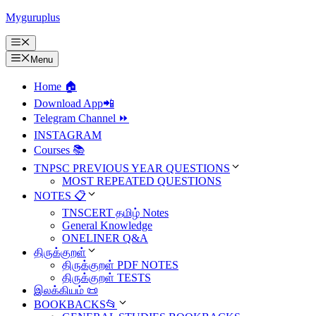
Skip
Myguruplus
to
content
Menu
Menu
Home 🏠
Download App📲
Telegram Channel ⏩
INSTAGRAM
Courses 📚
TNPSC PREVIOUS YEAR QUESTIONS
MOST REPEATED QUESTIONS
NOTES 📋
TNSCERT தமிழ் Notes
General Knowledge
ONELINER Q&A
திருக்குறள்
திருக்குறள் PDF NOTES
திருக்குறள் TESTS
இலக்கியம் 📜
BOOKBACKS📂