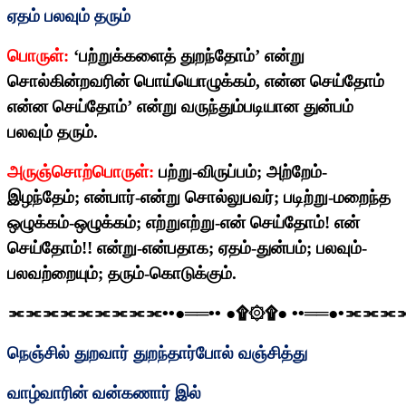
ஏதம் பலவும் தரும்
பொருள்:
‘
பற்றுக்களைத் துறந்தோம்’ என்று
சொல்கின்றவரின் பொய்யொழுக்கம்
,
என்ன செய்தோம்
என்ன செய்தோம்’ என்று வருந்தும்படியான துன்பம்
பலவும் தரும்.
அருஞ்சொற்பொருள்:
பற்று-விருப்பம்
;
அற்றேம்-
இழந்தேம்
;
என்பார்-என்று சொல்லுபவர்
;
படிற்று-மறைந்த
ஒழுக்கம்-ஒழுக்கம்
;
எற்றுஎற்று-என் செய்தோம்! என்
செய்தோம்!! என்று-என்பதாக
;
ஏதம்-துன்பம்
;
பலவும்-
பலவற்றையும்
;
தரும்-கொடுக்கும்.
⫘⫘⫘⫘⫘⫘⫘⫘⫘
••
●══
••
●
۩۞۩
●
••
══●
•
⫘⫘⫘
நெஞ்சில் துறவார் துறந்தார்போல் வஞ்சித்து
வாழ்வாரின் வன்கணார் இல்