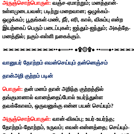
அருஞ்சொற்பொருள்:
வஞ்ச-ஏமாற்றும்
;
மனத்தான்-
உள்ளமுடையவன்
;
படிற்று-மறைவான
;
ஒழுக்கம்-
ஒழுக்கம்
;
பூதங்கள்-மண்
,
நீர்
,
எரி
,
கால்
,
விசும்பு என்ற
இயற்கைப் பெரும் படைப்புகள்
;
ஐந்தும்-ஐந்தும்
;
அகத்தே-
மனத்தில்
;
நகும்-எள்ளி நகைக்கும்.
⫘⫘⫘⫘⫘⫘⫘⫘⫘
••
●══
••
●
۩۞۩
●
••
══●
•
⫘⫘⫘
வானுயர் தோற்றம் எவன்செய்யும் தன்னெஞ்சம்
தான்அறி குற்றம் படின்
பொருள்:
தன் மனம் தான் அறிந்த குற்றத்தில்
தங்குமானால் வானத்தைப்போல் உயர்ந்துள்ள
தவக்கோலம்
,
ஒருவனுக்கு என்ன பயன் செய்யும்
?
அருஞ்சொற்பொருள்:
வான்-விசும்பு
;
உயர்-உயர்ந்த
;
தோற்றம்-தோற்றம்
,
உருவம்
;
எவன்-என்னத்தை
;
செய்யும்-