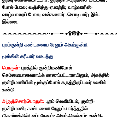
போல்-போல
;
வஞ்சித்து-ஏமாற்றி
;
வாழ்வாரின்-
வாழ்வாரைப் போல
;
வன்கணார் -கொடியார்
;
இல்-
இல்லை.
⫘⫘⫘⫘⫘⫘⫘⫘⫘
••
●══
••
●
۩۞۩
●
••
══●
•
⫘⫘⫘
புறம்குன்றி கண்டனைய ரேனும் அகம்குன்றி
மூக்கின் கரியார் உடைத்து
பொருள்:
புறத்தில் குன்றிமணிபோல்
செம்மையானவராய்க் காணப்பட்டாராயினும்
,
அகத்தில்
குன்றிமணியின் மூக்குப்போல் கருத்திருப்பவர் உலகில்
உண்டு.
அருஞ்சொற்பொருள்:
புறம்-வெளியிடம்
;
குன்றி-
குன்றிமணி
;
கண்டனையரேனும்-பார்த்ததில்
(தோற்றத்தில்) ஒப்பரேனும்
;
அகம்-நெஞ்சம்
;
குன்றி-