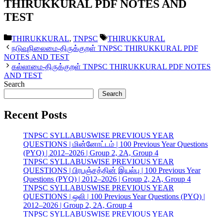
THIRUKKURAL PDF NOTES AND
TEST
Categories
Tags
THIRUKKURAL
,
TNPSC
THIRUKKURAL
நடுவுநிலைமை-திருக்குறள் TNPSC THIRUKKURAL PDF
NOTES AND TEST
கல்லாமை-திருக்குறள் TNPSC THIRUKKURAL PDF NOTES
AND TEST
Search
Search
Recent Posts
TNPSC SYLLABUSWISE PREVIOUS YEAR
QUESTIONS | மின்னோட்டம் | 100 Previous Year Questions
(PYQ) | 2012–2026 | Group 2, 2A, Group 4
TNPSC SYLLABUSWISE PREVIOUS YEAR
QUESTIONS | பிரபஞ்சத்தின் இயல்பு | 100 Previous Year
Questions (PYQ) | 2012–2026 | Group 2, 2A, Group 4
TNPSC SYLLABUSWISE PREVIOUS YEAR
QUESTIONS | ஒலி | 100 Previous Year Questions (PYQ) |
2012–2026 | Group 2, 2A, Group 4
TNPSC SYLLABUSWISE PREVIOUS YEAR