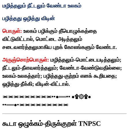
மழித்தலும் நீட்டலும் வேண்டா உலகம்
பழித்தது ஒழித்து விடின்
பொருள்:
உலகம் பழிக்கும் தீயொழுக்கத்தை
விட்டுவிட்டால்
,
மொட்டை அடித்தலும்
சடைவளர்த்தலுமாகிய புறக் கோலங்களும் வேண்டா.
அருஞ்சொற்பொருள்:
மழித்தலும்-மொட்டையடித்தலும்
;
நீட்டலும்-நீளவளர்த்தலும்
;
வேண்டா-வேண்டுவதில்லை
;
உலகம்-உலகத்தார்
;
பழித்தது-குற்றம் எனக் கூறியதை
;
ஒழித்து-நீக்கி
;
விடின்-விட்டால்.
⫘⫘⫘⫘⫘⫘⫘⫘⫘
••
●══
••
●
۩۞۩
●
••
══●
•
⫘⫘⫘⫘⫘⫘⫘⫘⫘
கூடா ஒழுக்கம்-திருக்குறள் TNPSC