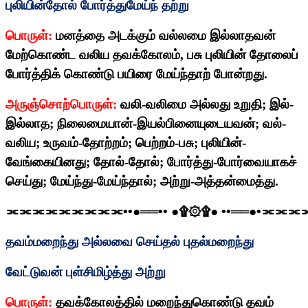
புலியின்தோல் போர்த்துமேய்ந் தற்று
பொருள்:
மனத்தை அடக்கும் வல்லமை இல்லாதவன்
மேற்கொண்ட வலிய தவக்கோலம்
,
பசு புலியின் தோலைப்
போர்த்திக் கொண்டு பயிரை மேய்ந்தாற் போன்றது.
அருஞ்சொற்பொருள்:
வலி-வலிமை அல்லது உறுதி
;
இல்-
இல்லாத
;
நிலைமையான்-இயல்பினையுடையவன்
;
வல்-
வலிய
;
உருவம்-தோற்றம்
;
பெற்றம்-பசு
;
புலியின்-
வேங்கையினது
;
தோல்-தோல்
;
போர்த்து-போர்வையாகச்
செய்து
;
மேய்ந்து-மேய்ந்தால்
;
அற்று-அத்தன்மைத்து.
⫘⫘⫘⫘⫘⫘⫘⫘⫘
••
●══
••
●
۩۞۩
●
••
══●
•
⫘⫘⫘
தவம்மறைந்து அல்லவை செய்தல் புதல்மறைந்து
வேட்டுவன் புள்சிமிழ்த்து அற்று
பொருள்:
தவக்கோலத்தில் மறைந்துகொண்டு தவம்