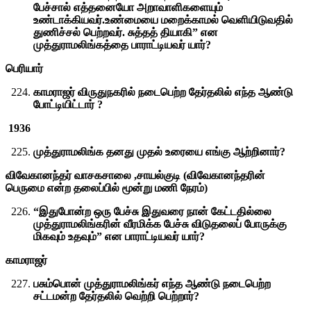
பேச்சால் எத்தனையோ அறாவாளிகளையும்
உண்டாக்கியவர்.உண்மையை மறைக்காமல் வெளியிடுவதில்
துணிச்சல் பெற்றவர். சுத்தத் தியாகி” என
முத்துராமலிங்கத்தை பாராட்டியவர் யார்?
பெரியார்
காமராஜர் விருதுநகரில் நடைபெற்ற தேர்தலில் எந்த ஆண்டு
போட்டியிட்டார் ?
1936
முத்துராமலிங்க தனது முதல் உரையை எங்கு ஆற்றினார்?
விவேகானந்தர் வாசகசாலை ,சாயல்குடி (விவேகானந்தரின்
பெருமை என்ற தலைப்பில் மூன்று மணி நேரம்)
“இதுபோன்ற ஒரு பேச்சு இதுவரை நான் கேட்டதில்லை
முத்துராமலிங்கரின் வீரமிக்க பேச்சு விடுதலைப் போருக்கு
மிகவும் உதவும்” என பாராட்டியவர் யார்?
காமராஜர்
பசும்பொன் முத்துராமலிங்கர் எந்த ஆண்டு நடைபெற்ற
சட்டமன்ற தேர்தலில் வெற்றி பெற்றார்?