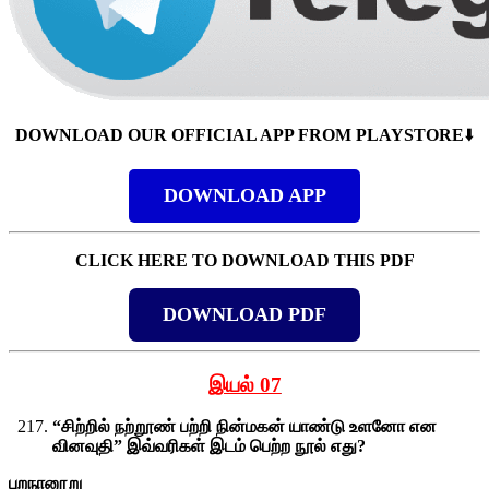
DOWNLOAD OUR OFFICIAL APP FROM PLAYSTORE
⬇️
DOWNLOAD APP
CLICK HERE TO DOWNLOAD THIS PDF
DOWNLOAD PDF
இயல் 07
“சிற்றில் நற்றூண் பற்றி நின்மகன் யாண்டு உளனோ என
வினவுதி” இவ்வரிகள் இடம் பெற்ற நூல் எது?
புறநானூறு