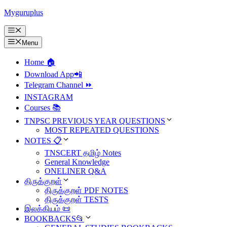
Skip
Myguruplus
to
content
Menu
Menu
Home 🏠
Download App📲
Telegram Channel ⏩
INSTAGRAM
Courses 📚
TNPSC PREVIOUS YEAR QUESTIONS
MOST REPEATED QUESTIONS
NOTES 📋
TNSCERT தமிழ் Notes
General Knowledge
ONELINER Q&A
திருக்குறள்
திருக்குறள் PDF NOTES
திருக்குறள் TESTS
இலக்கியம் 📜
BOOKBACKS📂