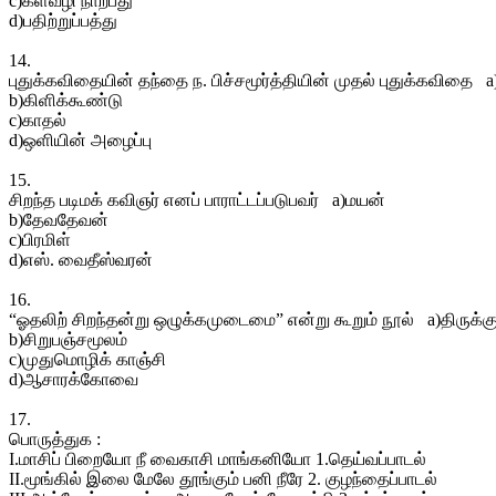
c)களவழி நாற்பது
d)பதிற்றுப்பத்து
14.
புதுக்கவிதையின் தந்தை ந. பிச்சமூர்த்தியின் முதல் புதுக்கவிதை
b)கிளிக்கூண்டு
c)காதல்
d)ஒளியின் அழைப்பு
15.
சிறந்த படிமக் கவிஞர் எனப் பாராட்டப்படுபவர் a)மயன்
b)தேவதேவன்
c)பிரமிள்
d)எஸ். வைதீஸ்வரன்
16.
“ஓதலிற் சிறந்தன்று ஒழுக்கமுடைமை” என்று கூறும் நூல் a)திருக்க
b)சிறுபஞ்சமூலம்
c)முதுமொழிக் காஞ்சி
d)ஆசாரக்கோவை
17.
பொருத்துக :
I.மாசிப் பிறையோ நீ வைகாசி மாங்கனியோ 1.தெய்வப்பாடல்
II.மூங்கில் இலை மேலே தூங்கும் பனி நீரே 2. குழந்தைப்பாடல்