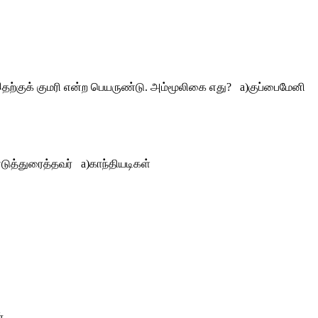
தற்குக் குமரி என்ற பெயருண்டு. அம்மூலிகை எது? a)குப்பைமேனி
எடுத்துரைத்தவர் a)காந்தியடிகள்
்