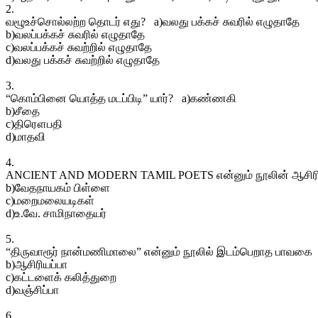
2.
வழூஉச்சொல்லற்ற தொடர் எது? a)வலது பக்கச் சுவரில் எழுதாதே
b)வலப்பக்கச் சுவரில் எழுதாதே
c)வலப்பக்கச் சுவற்றில் எழுதாதே
d)வலது பக்கச் சுவற்றில் எழுதாதே
3.
“கொம்பினை யொத்த மடப்பிடி” யார்? a)கண்ணகி
b)சீதை
c)திரௌபதி
d)மாதவி
4.
ANCIENT AND MODERN TAMIL POETS என்னும் நூலின் ஆசிரி
b)வேதநாயகம் பிள்ளை
c)மறைமலையடிகள்
d)உ.வே. சாமிநாதையர்
5.
“திருவாரூர் நான்மணிமாலை” என்னும் நூலில் இடம்பெறாத பாவக
b)ஆசிரியப்பா
c)கட்டளைக் கலித்துறை
d)வஞ்சிப்பா
6.