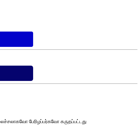
ைச்சலாகவோ பேரிழப்பர்கவோ கருதப்பட்டது