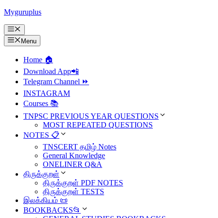
Skip
Myguruplus
to
content
Menu
Menu
Home 🏠
Download App📲
Telegram Channel ⏩
INSTAGRAM
Courses 📚
TNPSC PREVIOUS YEAR QUESTIONS
MOST REPEATED QUESTIONS
NOTES 📋
TNSCERT தமிழ் Notes
General Knowledge
ONELINER Q&A
திருக்குறள்
திருக்குறள் PDF NOTES
திருக்குறள் TESTS
இலக்கியம் 📜
BOOKBACKS📂