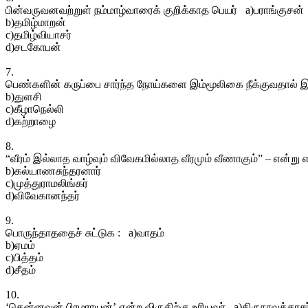
பின்வருவனவற்றுள் நம்மாழ்வாரைக் குறிக்காத பெயர் a)பராங்குசன்
b)தமிழ்மாறன்
c)தமிழ்வியாசர்
d)சடகோபன்
7.
பெண்களின் கருப்பை சார்ந்த நோய்களை இம்மூலிகை நீக்குவதால் இ
b)துளசி
c)கீழாநெல்லி
d)கற்றாழை
8.
“வீரம் இல்லாத வாழ்வும் விவேகமில்லாத வீரமும் வீணாகும்” – என்று 
b)கல்யாணசுந்தரனார்
c)முத்துராமலிங்கர்
d)விவேகானந்தர்
9.
பொருந்தாததைச் சுட்டுக : a)வாதம்
b)ஏமம்
c)பித்தம்
d)சீதம்
10.
‘தென்னவன் பிரமராயன்’ என்ற விருதிற்கு உரியவர் a)திருநாவுக்கரசர