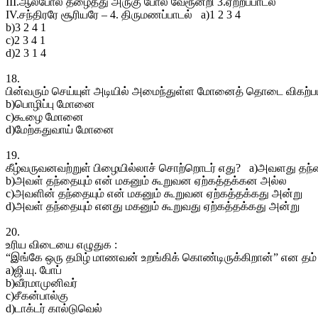
III.ஆல்போல் தழைத்து அருகு போல் வேரூன்றி 3.ஏற்றப்பாடல்
IV.சந்திரரே சூரியரே – 4. திருமணப்பாடல் a)1 2 3 4
b)3 2 4 1
c)2 3 4 1
d)2 3 1 4
18.
பின்வரும் செய்யுள் அடியில் அமைந்துள்ள மோனைத் தொடை விகற்
b)பொழிப்பு மோனை
c)கூழை மோனை
d)மேற்கதுவாய் மோனை
19.
கீழ்வருவனவற்றுள் பிழையில்லாச் சொற்றொடர் எது? a)அவளது தந்த
b)அவள் தந்தையும் என் மகனும் கூறுவன ஏற்கத்தக்கன அல்ல
c)அவளின் தந்தையும் என் மகனும் கூறுவன ஏற்கத்தக்கது அன்று
d)அவள் தந்தையும் எனது மகனும் கூறுவது ஏற்கத்தக்கது அன்று
20.
உரிய விடையை எழுதுக :
“இங்கே ஒரு தமிழ் மாணவன் உறங்கிக் கொண்டிருக்கிறான்” என தம்
a)ஜி.யு. போப்
b)வீரமாமுனிவர்
c)சீகன்பால்கு
d)டாக்டர் கால்டுவெல்