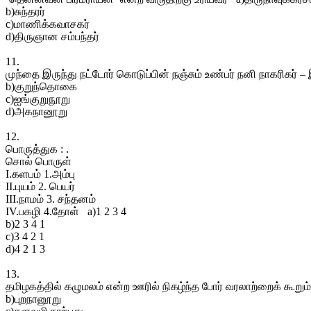
b)சுந்தரர்
c)மாணிக்கவாசகர்
d)திருஞான சம்பந்தர்
11.
முந்தை இருந்து நட்டோர் கொடுப்பின் நஞ்சும் உண்பர் நனி நாகரிகர் 
b)குறுந்தொகை
c)ஐங்குறுநூறு
d)அகநானூறு
12.
பொருத்துக : .
சொல் பொருள்
I.களபம் 1.அம்பு
II.புயம் 2. பெயர்
III.நாமம் 3. சந்தனம்
IV.பகழி 4.தோள் a)1 2 3 4
b)2 3 4 1
c)3 4 2 1
d)4 2 1 3
13.
தமிழகத்தில் கழுமலம் என்ற ஊரில் நிகழ்ந்த போர் வரலாற்றைக் கூறு
b)புறநானூறு