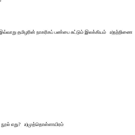
– இவ்வாறு தமிழரின் நாகரிகப் பண்பை சுட்டும் இலக்கியம் a)நற்றிணை
ம் நூல் எது? a)முத்தொள்ளாயிரம்