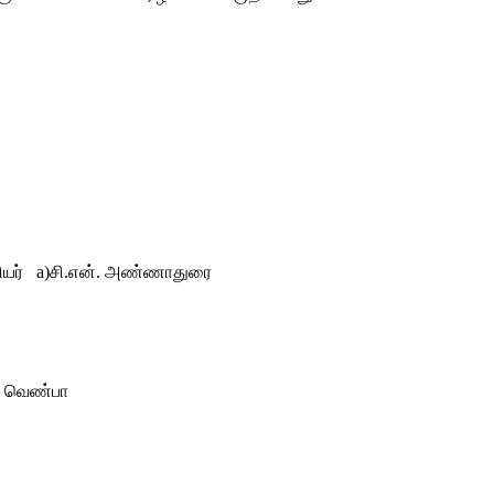
யர் a)சி.என். அண்ணாதுரை
ை வெண்பா