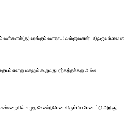
பம் வள்ளைக்(கு) உறங்கும் வளநாட! வள்ளுவனார் a)ஒரூஉ மோனை
ையும் எனது மகனும் கூறுவது ஏற்கத்தக்கது அல்ல
 கல்லறையில் எழுத வேண்டுமென விரும்பிய மேனாட்டு அறிஞர்