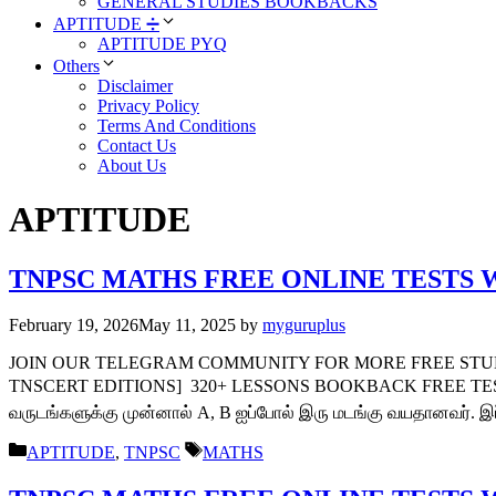
GENERAL STUDIES BOOKBACKS
APTITUDE ➗
APTITUDE PYQ
Others
Disclaimer
Privacy Policy
Terms And Conditions
Contact Us
About Us
APTITUDE
TNPSC MATHS FREE ONLINE TESTS 
February 19, 2026
May 11, 2025
by
myguruplus
JOIN OUR TELEGRAM COMMUNITY FOR MORE FREE STUDY 
TNSCERT EDITIONS] 320+ LESSONS BOOKBACK FREE TESTS 3000
வருடங்களுக்கு முன்னால் A, B ஐப்போல் இரு மடங்கு வயதானவர். 
Categories
Tags
APTITUDE
,
TNPSC
MATHS