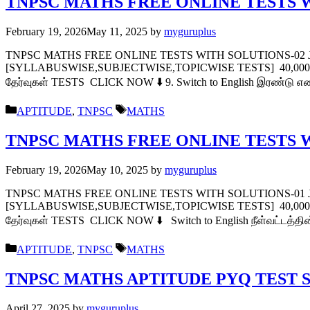
TNPSC MATHS FREE ONLINE TESTS 
February 19, 2026
May 11, 2025
by
myguruplus
TNPSC MATHS FREE ONLINE TESTS WITH SOLUTIONS-02
[SYLLABUSWISE,SUBJECTWISE,TOPICWISE TESTS] 40,00
தேர்வுகள் TESTS CLICK NOW ⬇️ 9. Switch to English இரண்டு எண
Categories
Tags
APTITUDE
,
TNPSC
MATHS
TNPSC MATHS FREE ONLINE TESTS 
February 19, 2026
May 10, 2025
by
myguruplus
TNPSC MATHS FREE ONLINE TESTS WITH SOLUTIONS-01
[SYLLABUSWISE,SUBJECTWISE,TOPICWISE TESTS] 40,00
தேர்வுகள் TESTS CLICK NOW ⬇️ Switch to English நீள்வட்டத்தின் 
Categories
Tags
APTITUDE
,
TNPSC
MATHS
TNPSC MATHS APTITUDE PYQ TEST SE
April 27, 2025
by
myguruplus