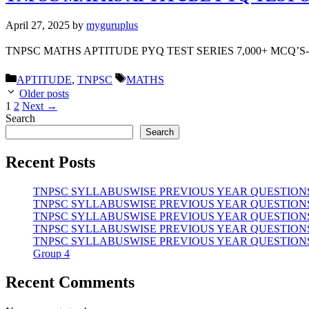
April 27, 2025
by
myguruplus
TNPSC MATHS APTITUDE PYQ TEST SERIES 7,000+ MCQ’
Categories
Tags
APTITUDE
,
TNPSC
MATHS
Older posts
Page
Page
1
2
Next
→
Search
Search
Recent Posts
TNPSC SYLLABUSWISE PREVIOUS YEAR QUESTIONS | மின்னோ
TNPSC SYLLABUSWISE PREVIOUS YEAR QUESTIONS | பிரபஞ்ச
TNPSC SYLLABUSWISE PREVIOUS YEAR QUESTIONS | ஒலி | 
TNPSC SYLLABUSWISE PREVIOUS YEAR QUESTIONS | தமிழ்நா
TNPSC SYLLABUSWISE PREVIOUS YEAR QUESTIONS | தமிழ் அர
Group 4
Recent Comments