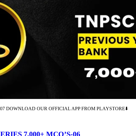
S-07 DOWNLOAD OUR OFFICIAL APP FROM PLAYSTORE⬇️
RIES 7,000+ MCQ’S-06