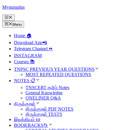
Skip
Myguruplus
to
content
Menu
Menu
Home 🏠
Download App📲
Telegram Channel ⏩
INSTAGRAM
Courses 📚
TNPSC PREVIOUS YEAR QUESTIONS
MOST REPEATED QUESTIONS
NOTES 📋
TNSCERT தமிழ் Notes
General Knowledge
ONELINER Q&A
திருக்குறள்
திருக்குறள் PDF NOTES
திருக்குறள் TESTS
இலக்கியம் 📜
BOOKBACKS📂